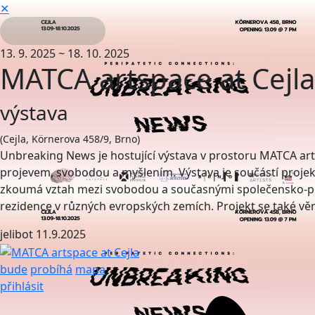
✕
13. 9. 2025 ~ 18. 10. 2025
MATCA artspace at Cejla
výstava
(Cejla, Körnerova 458/9, Brno)
Unbreaking News je hostující výstava v prostoru MATCA ar
projevem, svobodou a myšlením. Výstava je součástí projek
zkoumá vztah mezi svobodou a současnými společensko-poli
rezidence v různých evropských zemích. Projekt se také vě
jelibot
11.9.2025
bude
probíhá
mapa
přihlásit