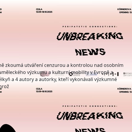
ečně zkoumá utváření cenzurou a kontrolou nad osobním
uměleckého výzkumu a kulturní mobility v Evropě a
yň a 4 autory a autorky, kteří vykonávali výzkumné
hrož