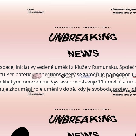
tspace, iniciativy vedené umělci z Kluže v Rumunsku. Spol
tu Peripatetic Connections, který se zaměřuje na podporu 
tickými omezeními. Výstava představuje 11 umělců a umělk
nuje zkoumání role umění v době, kdy je svoboda projevu o