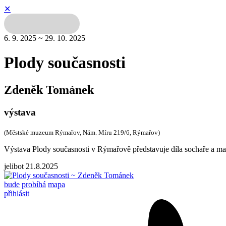
✕
6. 9. 2025 ~ 29. 10. 2025
Plody současnosti
Zdeněk Tománek
výstava
(Městské muzeum Rýmařov, Nám. Míru 219/6, Rýmařov)
Výstava Plody současnosti v Rýmařově představuje díla sochaře a m
jelibot
21.8.2025
bude
probíhá
mapa
přihlásit