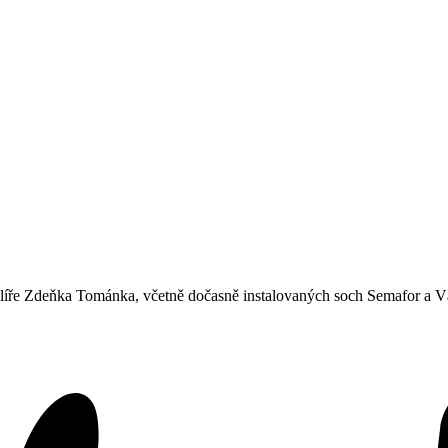
alíře Zdeňka Tománka, včetně dočasně instalovaných soch Semafor a V