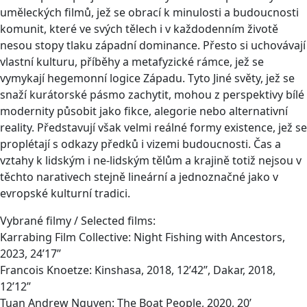
uměleckých filmů, jež se obrací k minulosti a budoucnosti
komunit, které ve svých tělech i v každodenním životě
nesou stopy tlaku západní dominance. Přesto si uchovávají
vlastní kulturu, příběhy a metafyzické rámce, jež se
vymykají hegemonní logice Západu. Tyto Jiné světy, jež se
snaží kurátorské pásmo zachytit, mohou z perspektivy bílé
modernity působit jako fikce, alegorie nebo alternativní
reality. Představují však velmi reálné formy existence, jež se
proplétají s odkazy předků i vizemi budoucnosti. Čas a
vztahy k lidským i ne-lidským tělům a krajině totiž nejsou v
těchto narativech stejně lineární a jednoznačné jako v
evropské kulturní tradici.
Vybrané filmy / Selected films:
Karrabing Film Collective: Night Fishing with Ancestors,
2023, 24’17’’
Francois Knoetze: Kinshasa, 2018, 12’42’’, Dakar, 2018,
12’12’’
Tuan Andrew Nguyen: The Boat People, 2020, 20’