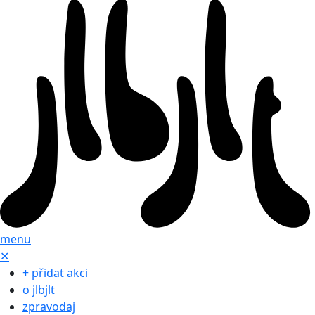
menu
✕
+ přidat akci
o jlbjlt
zpravodaj