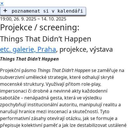
✕
19:00,
26. 9. 2025 ~ 14. 10. 2025
Projekce / screening:
Things That Didn’t Happen
etc. galerie, Praha
,
projekce
,
výstava
Things That Didn’t Happen
Projekční pásmo
Things That Didn’t Happen
se zaměřuje na
subverzivní umělecké strategie, které odhalují skryté
mocenské struktury. Využívají přitom role-play,
impersonaci či drobné a nevinné akty každodenní
sabotáže – nenápadná gesta, která ve výsledku
zpochybňují institucionální autoritu, manipulují realitu a
narušují hranice mezi inscenací a skutečností. Tyto
performativní zásahy otevírají otázku, jak se formuje a
přepisuje kolektivní paměť a jak lze destabilizovat ustálené