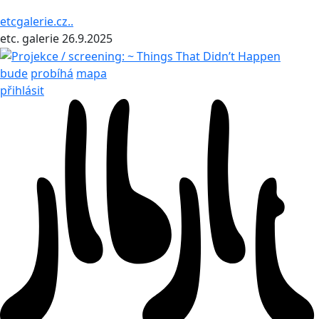
etcgalerie.cz..
etc. galerie
26.9.2025
bude
probíhá
mapa
přihlásit