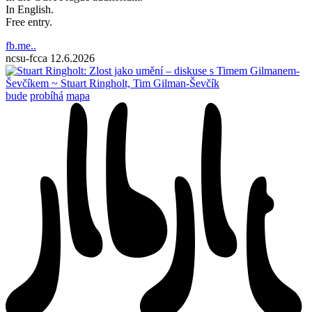
In English.
Free entry.
fb.me..
ncsu-fcca
12.6.2026
bude
probíhá
mapa