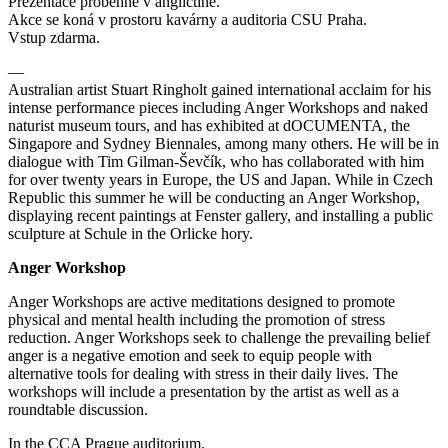
Prezentace proběhne v angličtině.
Akce se koná v prostoru kavárny a auditoria CSU Praha.
Vstup zdarma.
—
Australian artist Stuart Ringholt gained international acclaim for his
intense performance pieces including Anger Workshops and naked
naturist museum tours, and has exhibited at dOCUMENTA, the
Singapore and Sydney Biennales, among many others. He will be in
dialogue with Tim Gilman-Ševčík, who has collaborated with him
for over twenty years in Europe, the US and Japan. While in Czech
Republic this summer he will be conducting an Anger Workshop,
displaying recent paintings at Fenster gallery, and installing a public
sculpture at Schule in the Orlicke hory.
Anger Workshop
Anger Workshops are active meditations designed to promote
physical and mental health including the promotion of stress
reduction. Anger Workshops seek to challenge the prevailing belief
anger is a negative emotion and seek to equip people with
alternative tools for dealing with stress in their daily lives. The
workshops will include a presentation by the artist as well as a
roundtable discussion.
In the CCA Prague auditorium.