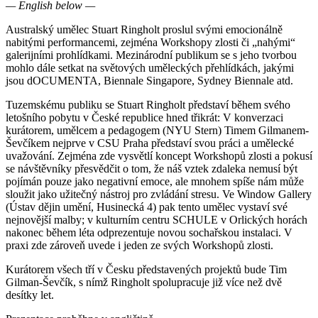
— English below —
Australský umělec Stuart Ringholt proslul svými emocionálně
nabitými performancemi, zejména Workshopy zlosti či „nahými“
galerijními prohlídkami. Mezinárodní publikum se s jeho tvorbou
mohlo dále setkat na světových uměleckých přehlídkách, jakými
jsou dOCUMENTA, Biennale Singapore, Sydney Biennale atd.
Tuzemskému publiku se Stuart Ringholt představí během svého
letošního pobytu v České republice hned třikrát: V konverzaci
kurátorem, umělcem a pedagogem (NYU Stern) Timem Gilmanem-
Ševčíkem nejprve v CSU Praha představí svou práci a umělecké
uvažování. Zejména zde vysvětlí koncept Workshopů zlosti a pokusí
se návštěvníky přesvědčit o tom, že náš vztek zdaleka nemusí být
pojímán pouze jako negativní emoce, ale mnohem spíše nám může
sloužit jako užitečný nástroj pro zvládání stresu. Ve Window Gallery
(Ústav dějin umění, Husinecká 4) pak tento umělec vystaví své
nejnovější malby; v kulturním centru SCHULE v Orlických horách
nakonec během léta odprezentuje novou sochařskou instalaci. V
praxi zde zároveň uvede i jeden ze svých Workshopů zlosti.
Kurátorem všech tří v Česku představených projektů bude Tim
Gilman-Ševčík, s nímž Ringholt spolupracuje již více než dvě
desítky let.