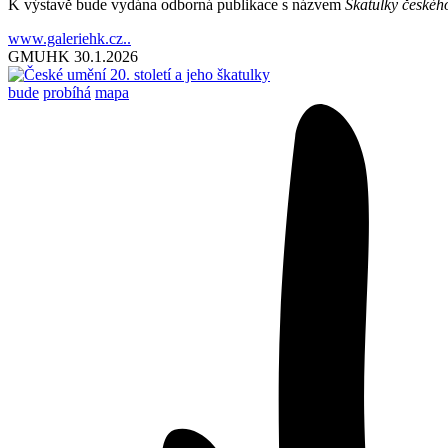
K výstavě bude vydána odborná publikace s názvem
Škatulky českého
www.galeriehk.cz..
GMUHK
30.1.2026
bude
probíhá
mapa