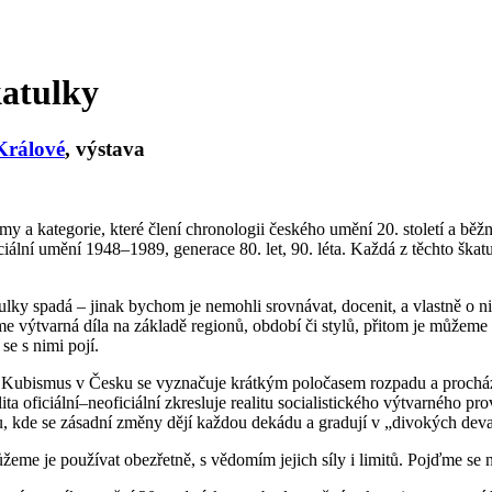
katulky
Králové
,
výstava
my a kategorie, které člení chronologii českého umění 20. století a běž
ální umění 1948–1989, generace 80. let, 90. léta. Každá z těchto škatul
lky spadá – jinak bychom je nemohli srovnávat, docenit, a vlastně o ni
e výtvarná díla na základě regionů, období či stylů, přitom je můžeme 
se s nimi pojí.
u. Kubismus v Česku se vyznačuje krátkým poločasem rozpadu a procház
 oficiální–neoficiální zkresluje realitu socialistického výtvarného pro
su, kde se zásadní změny dějí každou dekádu a gradují v „divokých dev
eme je používat obezřetně, s vědomím jejich síly i limitů. Pojďme se n