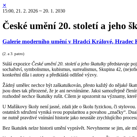
✕
15:00,
21. 2. 2026 ~ 20. 1. 2030
České umění 20. století a jeho š
Galerie moderního umění v Hradci Králové, Hradec 
(2. a 3. patro)
Stálá expozice
České umění 20. století a jeho škatulky
představuje poj
sochařství, symbolismus, kubismus, surrealismus, Skupina 42, (ne)ofici
konkrétní díla i autory a předkládá odlišné výzvy.
Žádný umělec nechce být zaškatulkován, přesto každý do nějaké škatu
jsou dnes tak přirozené, že je ani nevnímáme. Jaksi samozřejmě člením
rozhodně nechce škatulky rušit. Cílem je upozornit na významy, které 
U Mařákovy školy není jasné, zdali jde o školu fyzickou, či stylovo
ostatních sdružení vyniká svou popularitou a povahou „značky“. Dualita
ne nutně pravdivé vnímání historie jako neustále zrychlujícího proce
Bez škatulek nelze historii umění vyprávět. Nevyhneme se jim, ale můž