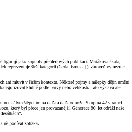
ně figurují jako kapitoly přehledových publikací: Mařákova škola,
ek reprezentuje širší kategorii (škola, ismus aj.), zároveň vymezuje
ch ani mluvit v širším kontextu. Některé pojmy a nálepky dějin umění
kategorizovat klidně podle barvy nebo velikosti. Tato výstava ale
í neustálým štěpením na další a další odnože. Skupina 42 v rámci
vozu, který byl přece jen provázanější. Generace 80. let odráží naše
adesátkách“.
a ně podívat zblízka.