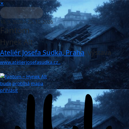
✕
10. 9. 2026 ~ 25. 10. 2026
Fantom
Hynek Alt
Ateliér Josefa Sudka, Praha
,
výstava
www.atelierjosefasudka.cz..
jelibot
28.6.2026
bude
probíhá
mapa
přihlásit