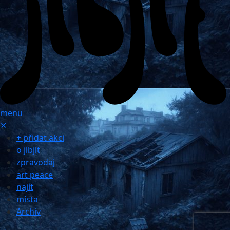
menu
✕
+ přidat akci
o jlbjlt
zpravodaj
art peace
najít
místa
Archiv