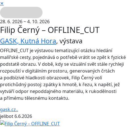
✕
28. 6. 2026 ~ 4. 10. 2026
Filip Černý – OFFLINE_CUT
GASK, Kutná Hora
,
výstava
OFFLINE_CUT je výstavou tematizující otázku hledání
malířské cesty, pojednává o potřebě vrátit se zpět k fyzické
podstatě obrazu. V době, kdy se vizuální svět stále rychleji
rozpouští v digitálním prostoru, generovaných črtách
a podbízivé hladkosti obrazovek, Filip Černý volí
protichůdný postoj: zpátky k hmotě, k řezu, k napětí, jež
vytváří odpor nepoddajného materiálu, k rukodělnosti
a přímému tělesnému kontaktu.
gask.cz..
jelibot
6.6.2026