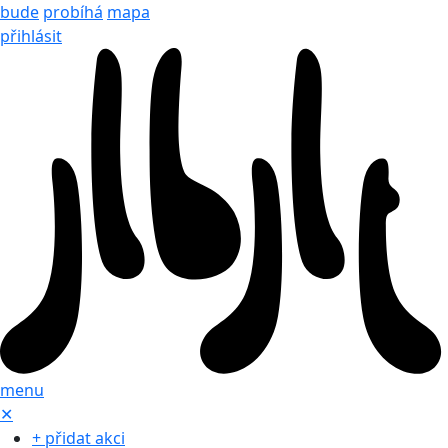
bude
probíhá
mapa
přihlásit
menu
✕
+ přidat akci