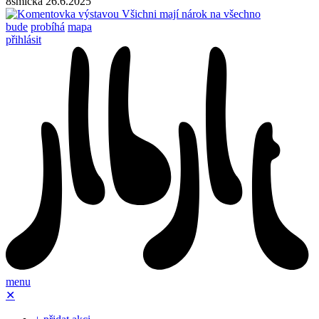
8smicka
26.6.2025
bude
probíhá
mapa
přihlásit
menu
✕