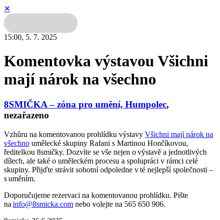
✕
15:00,
5. 7. 2025
Komentovka výstavou Všichni
mají nárok na všechno
8SMIČKA – zóna pro umění, Humpolec
,
nezařazeno
Vzhůru na komentovanou prohlídku výstavy
Všichni mají nárok na
všechno
umělecké skupiny Rafani s Martinou Hončíkovou,
ředitelkou 8smičky. Dozvíte se vše nejen o výstavě a jednotlivých
dílech, ale také o uměleckém procesu a spolupráci v rámci celé
skupiny. Přijďte strávit sobotní odpoledne v té nejlepší společnosti –
s uměním.
Doporučujeme rezervaci na komentovanou prohlídku. Pište
na
info@8smicka.com
nebo volejte na 565 650 906.