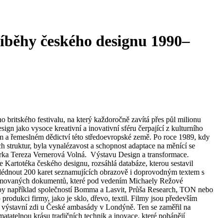
říběhy českého designu 1990–
 britského festivalu, na který každoročně zavítá přes půl milionu
gn jako vysoce kreativní a inovativní sféru čerpající z kulturního
ím a řemeslném dědictví této středoevropské země. Po roce 1989, kdy
 struktur, byla vynalézavost a schopnost adaptace na měnící se
átorka Tereza Vernerová Volná. Výstavu Design a transformace.
Kartotéka českého designu, rozsáhlá databáze, kterou sestavil
hlédnout 200 karet seznamujících obrazově i doprovodným textem s
 animovaných dokumentů, které pod vedením Michaely Režové
y například společností Bomma a Lasvit, Průša Research, TON nebo
produkci firmy, jako je sklo, dřevo, textil. Filmy jsou především
na výstavní zdi u České ambasády v Londýně. Ten se zaměřil na
atatelnou krásu tradičních technik a inovace, které pohánějí