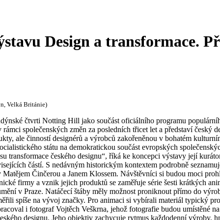
ýstavu Design a transformace. P
, Velká Británie)
nské čtvrti Notting Hill jako součást oficiálního programu populárního
ámci společenských změn za posledních třicet let a představí český desi
ukty, ale činností designérů a výrobců zakořeněnou v bohatém kulturn
ialistického státu na demokratickou součást evropských společenských
cesu transformace českého designu“, říká ke koncepci výstavy její kur
isejících částí. S nedávným historickým kontextem podrobně seznamuje 
éry Matějem Činčerou a Janem Klossem. Návštěvníci si budou moci pro
ické firmy a vznik jejich produktů se zaměřuje série šesti krátkých
í v Praze. Natáčecí štáby měly možnost proniknout přímo do výrob
ili spíše na vývoj značky. Pro animaci si vybírali materiál typický pro 
pracoval i fotograf Vojtěch Veškrna, jehož fotografie budou umístěné 
 českého designu. Jeho objektiv zachycuje rytmus každodenní výroby, hm