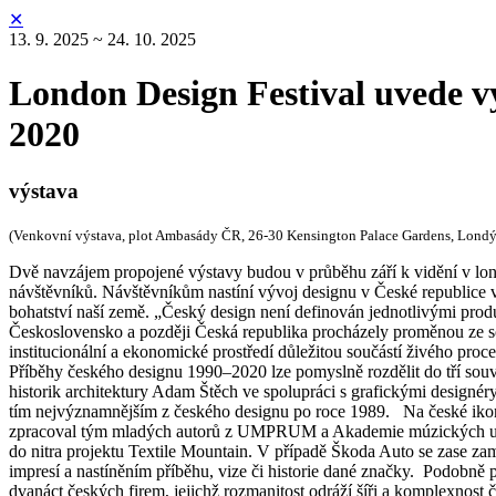
✕
13. 9. 2025 ~ 24. 10. 2025
London Design Festival uvede v
2020
výstava
(Venkovní výstava, plot Ambasády ČR, 26-30 Kensington Palace Gardens, Londýn
Dvě navzájem propojené výstavy budou v průběhu září k vidění v londý
návštěvníků. Návštěvníkům nastíní vývoj designu v České republice v r
bohatství naší země. „Český design není definován jednotlivými prod
Československo a později Česká republika procházely proměnou ze soc
institucionální a ekonomické prostředí důležitou součástí živého pro
Příběhy českého designu 1990–2020 lze pomyslně rozdělit do tří souv
historik architektury Adam Štěch ve spolupráci s grafickými design
tím nejvýznamnějším z českého designu po roce 1989. Na české ikon
zpracoval tým mladých autorů z UMPRUM a Akademie múzických uměn
do nitra projektu Textile Mountain. V případě Škoda Auto se zase zaměř
impresí a nastíněním příběhu, vize či historie dané značky. Podobně 
dvanáct českých firem, jejichž rozmanitost odráží šíři a komplexnost