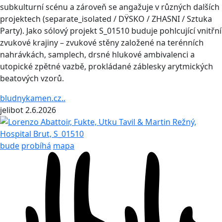
subkulturní scénu a zároveň se angažuje v různých dalších
projektech (separate_isolated / DŸSKO / ZHASNI / Sztuka
Party). Jako sólový projekt S_01510 buduje pohlcující vnitřní
zvukové krajiny – zvukové stěny založené na terénních
nahrávkách, samplech, drsné hlukové ambivalenci a
utopické zpětné vazbě, prokládané záblesky arytmických
beatových vzorů.
bludnykamen.cz..
jelibot
2.6.2026
bude
probíhá
mapa