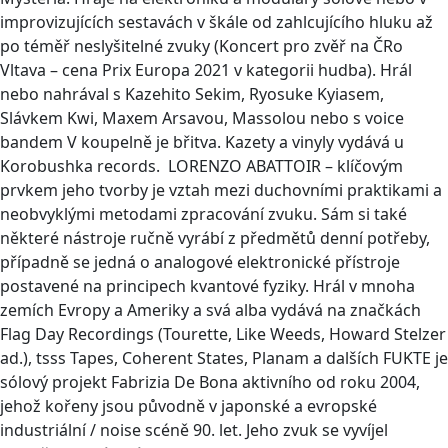
improvizujících sestavách v škále od zahlcujícího hluku až
po téměř neslyšitelné zvuky (Koncert pro zvěř na ČRo
Vltava – cena Prix Europa 2021 v kategorii hudba). Hrál
nebo nahrával s Kazehito Sekim, Ryosuke Kyiasem,
Slávkem Kwi, Maxem Arsavou, Massolou nebo s voice
bandem V koupelně je břitva. Kazety a vinyly vydává u
Korobushka records. LORENZO ABATTOIR – klíčovým
prvkem jeho tvorby je vztah mezi duchovními praktikami a
neobvyklými metodami zpracování zvuku. Sám si také
některé nástroje ručně vyrábí z předmětů denní potřeby,
případně se jedná o analogové elektronické přístroje
postavené na principech kvantové fyziky. Hrál v mnoha
zemích Evropy a Ameriky a svá alba vydává na značkách
Flag Day Recordings (Tourette, Like Weeds, Howard Stelzer
ad.), tsss Tapes, Coherent States, Planam a dalších FUKTE je
sólový projekt Fabrizia De Bona aktivního od roku 2004,
jehož kořeny jsou původně v japonské a evropské
industriální / noise scéně 90. let. Jeho zvuk se vyvíjel