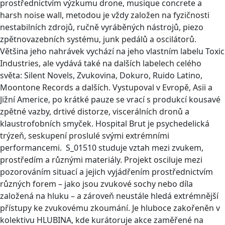
prostřednictvím výzkumu drone, musique concrete a
harsh noise wall, metodou je vždy založen na fyzičnosti
nestabilních zdrojů, ručně vyráběných nástrojů, piezo
zpětnovazebních systému, junk pedálů a oscilátorů.
Většina jeho nahrávek vychází na jeho vlastním labelu Toxic
Industries, ale vydává také na dalších labelech celého
světa: Silent Novels, Zvukovina, Dokuro, Ruido Latino,
Moontone Records a dalších. Vystupoval v Evropě, Asii a
Jižní Americe, po krátké pauze se vrací s produkcí kousavé
zpětné vazby, drtivé distorze, viscerálních dronů a
klaustrofobních smyček. Hospital Brut je psychedelická
trýzeň, seskupení proslulé svými extrémními
performancemi. S_01510 studuje vztah mezi zvukem,
prostředím a různými materiály. Projekt osciluje mezi
pozorováním situací a jejich vyjádřením prostřednictvím
různých forem – jako jsou zvukové sochy nebo díla
založená na hluku – a zároveň neustále hledá extrémnější
přístupy ke zvukovému zkoumání. Je hluboce zakořeněn v
kolektivu HLUBINA, kde kurátoruje akce zaměřené na