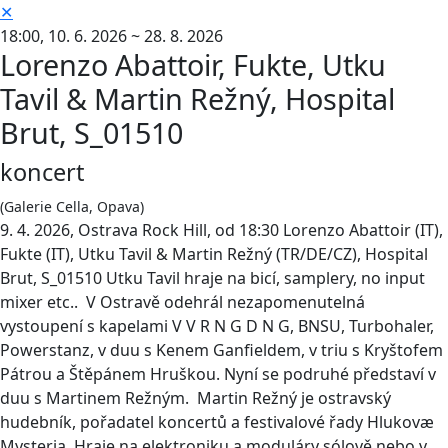
✕
18:00,
10. 6. 2026 ~ 28. 8. 2026
Lorenzo Abattoir, Fukte, Utku
Tavil & Martin Režný, Hospital
Brut, S_01510
koncert
(Galerie Cella, Opava)
9. 4. 2026, Ostrava Rock Hill, od 18:30 Lorenzo Abattoir (IT),
Fukte (IT), Utku Tavil & Martin Režný (TR/DE/CZ), Hospital
Brut, S_01510 Utku Tavil hraje na bicí, samplery, no input
mixer etc.. V Ostravě odehrál nezapomenutelná
vystoupení s kapelami V V R N G D N G, BNSU, Turbohaler,
Powerstanz, v duu s Kenem Ganfieldem, v triu s Kryštofem
Pátrou a Štěpánem Hruškou. Nyní se podruhé představí v
duu s Martinem Režným. Martin Režný je ostravský
hudebník, pořadatel koncertů a festivalové řady Hlukovæ
Mysteria. Hraje na elektroniku a moduláry sólově nebo v