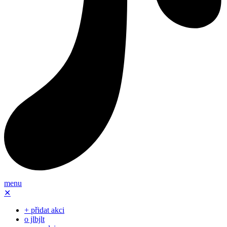
menu
✕
+ přidat akci
o jlbjlt