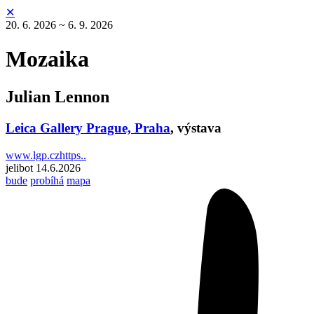
✕
20. 6. 2026 ~ 6. 9. 2026
Mozaika
Julian Lennon
Leica Gallery Prague, Praha
,
výstava
www.lgp.czhttps..
jelibot
14.6.2026
bude
probíhá
mapa