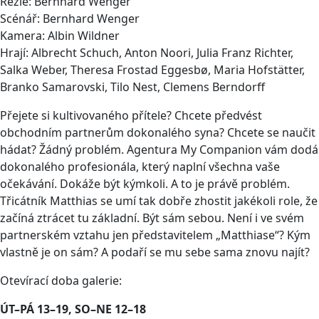
Režie: Bernhard Wenger
Scénář: Bernhard Wenger
Kamera: Albin Wildner
Hrají: Albrecht Schuch, Anton Noori, Julia Franz Richter,
Salka Weber, Theresa Frostad Eggesbø, Maria Hofstätter,
Branko Samarovski, Tilo Nest, Clemens Berndorff
Přejete si kultivovaného přítele? Chcete předvést
obchodním partnerům dokonalého syna? Chcete se naučit
hádat? Žádný problém. Agentura My Companion vám dodá
dokonalého profesionála, který naplní všechna vaše
očekávání. Dokáže být kýmkoli. A to je právě problém.
Třicátník Matthias se umí tak dobře zhostit jakékoli role, že
začíná ztrácet tu základní. Být sám sebou. Není i ve svém
partnerském vztahu jen představitelem „Matthiase“? Kým
vlastně je on sám? A podaří se mu sebe sama znovu najít?
Otevírací doba galerie:
ÚT–⁠⁠⁠⁠⁠PÁ 13–⁠⁠⁠⁠⁠19, SO–⁠⁠⁠⁠⁠NE 12–⁠⁠⁠⁠⁠18