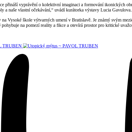
ce přináší vyprávění o kolektivní imaginaci a formování ikonických ob
boly a naše vlastní očekávání,“ uvádí kurátorka výstavy Lucia Gavulova.
y na Vysoké škole výtvarných umení v Bratislavě. Je známý svým mez
ě pohybuje na pomezí reality a fikce a otevírá prostor pro kritické u