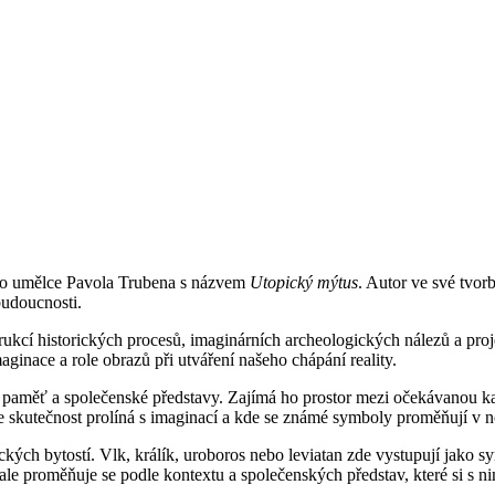
ího umělce Pavola Trubena s názvem
Utopický mýtus
. Autor ve své tvor
budoucnosti.
strukcí historických procesů, imaginárních archeologických nálezů a pro
ginace a role obrazů při utváření našeho chápání reality.
ní paměť a společenské představy. Zajímá ho prostor mezi očekávanou kat
 se skutečnost prolíná s imaginací a kde se známé symboly proměňují v
kých bytostí. Vlk, králík, uroboros nebo leviatan zde vystupují jako s
le proměňuje se podle kontextu a společenských představ, které si s n