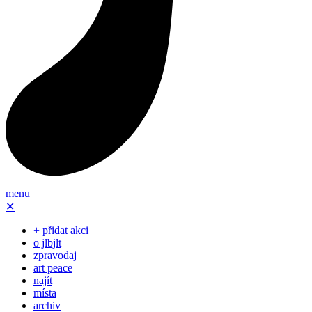
menu
✕
+ přidat akci
o jlbjlt
zpravodaj
art peace
najít
místa
archiv