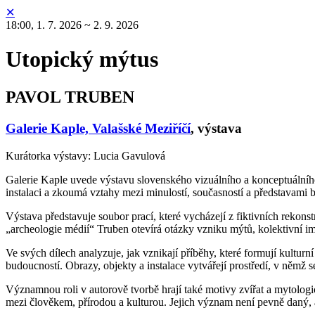
✕
18:00,
1. 7. 2026 ~ 2. 9. 2026
Utopický mýtus
PAVOL TRUBEN
Galerie Kaple, Valašské Meziříčí
,
výstava
Kurátorka výstavy: Lucia Gavulová
Galerie Kaple uvede výstavu slovenského vizuálního a konceptuáln
instalaci a zkoumá vztahy mezi minulostí, současností a představami 
Výstava představuje soubor prací, které vycházejí z fiktivních rekon
„archeologie médií“ Truben otevírá otázky vzniku mýtů, kolektivní ima
Ve svých dílech analyzuje, jak vznikají příběhy, které formují kultur
budoucností. Obrazy, objekty a instalace vytvářejí prostředí, v němž
Významnou roli v autorově tvorbě hrají také motivy zvířat a mytologic
mezi člověkem, přírodou a kulturou. Jejich význam není pevně daný, a