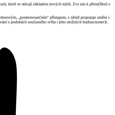
razů, které se stávají základem nových mýtů. Zve nás k přemýšlení o
ioborovým, „postrenesančním“ přístupem, v němž propojuje umění s
važování o podobách současného světa i jeho možných budoucnostech.