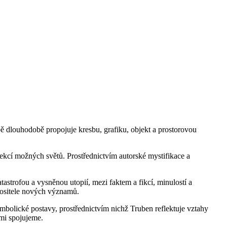
bě dlouhodobě propojuje kresbu, grafiku, objekt a prostorovou
jekcí možných světů. Prostřednictvím autorské mystifikace a
astrofou a vysněnou utopií, mezi faktem a fikcí, minulostí a
 nositele nových významů.
ymbolické postavy, prostřednictvím nichž Truben reflektuje vztahy
imi spojujeme.