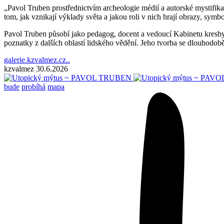
„Pavol Truben prostřednictvím archeologie médií a autorské mystifika
tom, jak vznikají výklady světa a jakou roli v nich hrají obrazy, sym
Pavol Truben působí jako pedagog, docent a vedoucí Kabinetu kresb
poznatky z dalších oblastí lidského vědění. Jeho tvorba se dlouhodob
galerie.kzvalmez.cz..
kzvalmez
30.6.2026
bude
probíhá
mapa