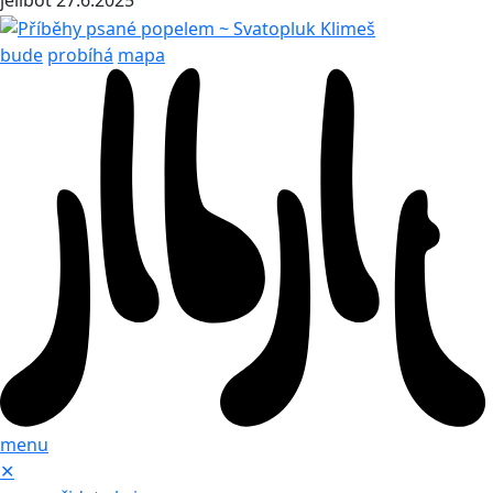
jelibot
27.6.2025
bude
probíhá
mapa
menu
✕