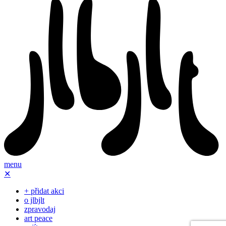
menu
✕
+ přidat akci
o jlbjlt
zpravodaj
art peace