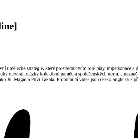
ine]
í umělecké strategie, které prostřednictvím role-play, impersonace a
zásahy otevírají otázky kolektivní paměti a společenských norm, a nazna
o Jill Magid a Pilvi Takala. Promítnutá videa jsou česko-anglicky s 