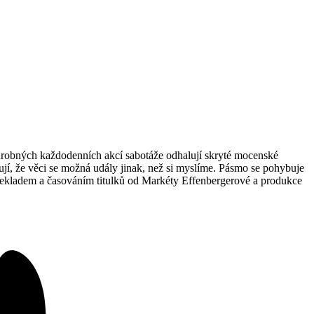
 drobných každodenních akcí sabotáže odhalují skryté mocenské
čují, že věci se možná udály jinak, než si myslíme. Pásmo se pohybuje
překladem a časováním titulků od Markéty Effenbergerové a produkce