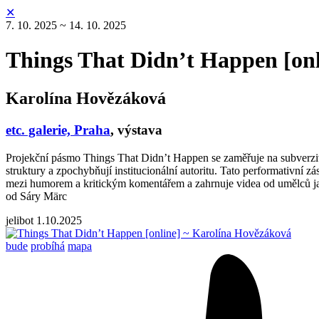
✕
7. 10. 2025 ~ 14. 10. 2025
Things That Didn’t Happen [onl
Karolína Hovězáková
etc. galerie, Praha
,
výstava
Projekční pásmo Things That Didn’t Happen se zaměřuje na subverzivn
struktury a zpochybňují institucionální autoritu. Tato performativní 
mezi humorem a kritickým komentářem a zahrnuje videa od umělců jak
od Sáry Märc
jelibot
1.10.2025
bude
probíhá
mapa