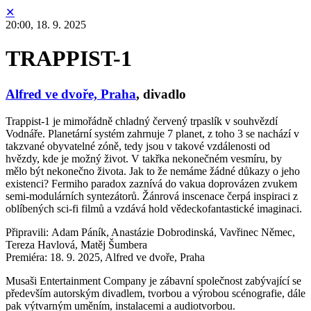
✕
20:00,
18. 9. 2025
TRAPPIST-1
Alfred ve dvoře, Praha
,
divadlo
Trappist-1 je mimořádně chladný červený trpaslík v souhvězdí
Vodnáře. Planetární systém zahrnuje 7 planet, z toho 3 se nachází v
takzvané obyvatelné zóně, tedy jsou v takové vzdálenosti od
hvězdy, kde je možný život. V takřka nekonečném vesmíru, by
mělo být nekonečno života. Jak to že nemáme žádné důkazy o jeho
existenci? Fermiho paradox zaznívá do vakua doprovázen zvukem
semi-modulárních syntezátorů. Žánrová inscenace čerpá inspiraci z
oblíbených sci-fi filmů a vzdává hold vědeckofantastické imaginaci.
Připravili: Adam Páník, Anastázie Dobrodinská, Vavřinec Němec,
Tereza Havlová, Matěj Šumbera
Premiéra: 18. 9. 2025, Alfred ve dvoře, Praha
Musaši Entertainment Company je zábavní společnost zabývající se
především autorským divadlem, tvorbou a výrobou scénografie, dále
pak výtvarným uměním, instalacemi a audiotvorbou.