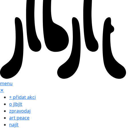
menu
✕
+ přidat akci
o jlbjlt
zpravodaj
art peace
najít