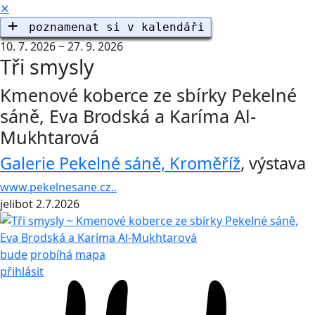
✕
10. 7. 2026 ~ 27. 9. 2026
Tři smysly
Kmenové koberce ze sbírky Pekelné
sáně, Eva Brodská a Karíma Al-
Mukhtarová
Galerie Pekelné sáně, Kroměříž
,
výstava
www.pekelnesane.cz..
jelibot
2.7.2026
bude
probíhá
mapa
přihlásit