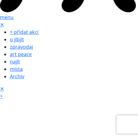
menu
✕
+ přidat akci
o jlbjlt
zpravodaj
art peace
najít
místa
Archiv
✕
+