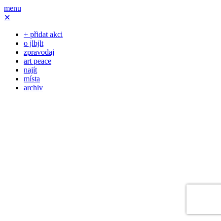
menu
✕
+ přidat akci
o jlbjlt
zpravodaj
art peace
najít
místa
archiv