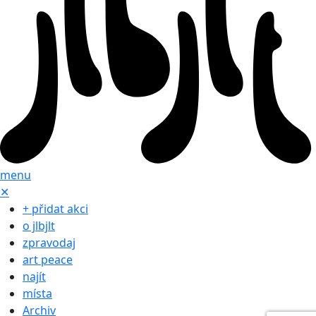
menu
✕
+ přidat akci
o jlbjlt
zpravodaj
art peace
najít
místa
Archiv