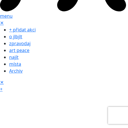
menu
✕
+ přidat akci
o jlbjlt
zpravodaj
art peace
najít
místa
Archiv
✕
+