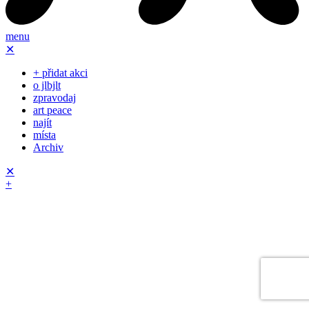
menu
✕
+ přidat akci
o jlbjlt
zpravodaj
art peace
najít
místa
Archiv
✕
+