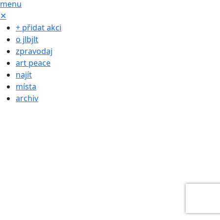
menu
✕
+ přidat akci
o jlbjlt
zpravodaj
art peace
najít
místa
archiv