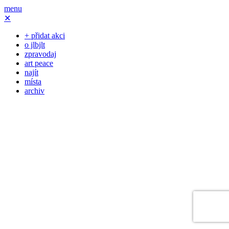
menu
✕
+ přidat akci
o jlbjlt
zpravodaj
art peace
najít
místa
archiv