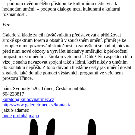
– podpora uvědomělého přístupu ke kulturnímu dědictví a k
hodnotám umění; – podpora dialogu mezi kulturami a kulturní
rozmanitosti.
Vize
Galerie si klade za cíl návštěvníkům představovat a přibližovat
široké spektrum forem a obsahů v současném umění, přimět je ke
komplexnímu pozorování skutečnosti a zamyšlení se nad ní, otevírat
před nimi nové obzory a vytvářet iniciativy směřující k překročení
propasti mezi uměním a širokou veřejností. Důležitým aspektem této
vize je snaha navazovat spojení také s lidmi, kteří nikdy s uměním
do kontaktu nepřišli. Z toho důvodu hledáme cesty jak umění dostat
z galerie také do ulic pomocí výstavních programů ve veřejném
prostoru Třince.
nám. Svobody 526, Třinec, Česká republika
604228817
kurator@knihovnatrinec.cz
http://www.galerietrinec.cz/kontakt/
jakub-adamec
bude
probíhá
mapa