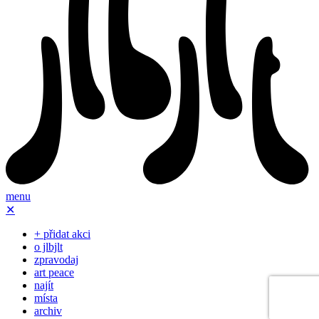
menu
✕
+ přidat akci
o jlbjlt
zpravodaj
art peace
najít
místa
archiv