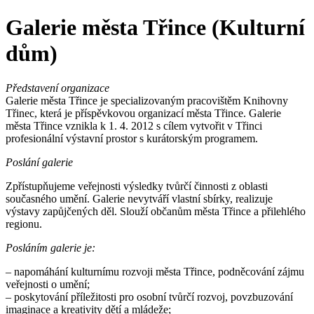
Galerie města Třince (Kulturní
dům)
Představení organizace
Galerie města Třince je specializovaným pracovištěm Knihovny
Třinec, která je příspěvkovou organizací města Třince. Galerie
města Třince vznikla k 1. 4. 2012 s cílem vytvořit v Třinci
profesionální výstavní prostor s kurátorským programem.
Poslání galerie
Zpřístupňujeme veřejnosti výsledky tvůrčí činnosti z oblasti
současného umění. Galerie nevytváří vlastní sbírky, realizuje
výstavy zapůjčených děl. Slouží občanům města Třince a přilehlého
regionu.
Posláním galerie je:
– napomáhání kulturnímu rozvoji města Třince, podněcování zájmu
veřejnosti o umění;
– poskytování příležitosti pro osobní tvůrčí rozvoj, povzbuzování
imaginace a kreativity dětí a mládeže;