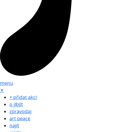
menu
✕
+ přidat akci
o jlbjlt
zpravodaj
art peace
najít