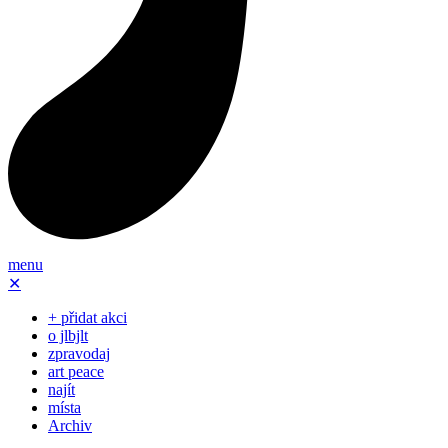
menu
✕
+ přidat akci
o jlbjlt
zpravodaj
art peace
najít
místa
Archiv