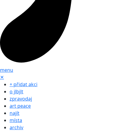
menu
✕
+ přidat akci
o jlbjlt
zpravodaj
art peace
najít
místa
archiv