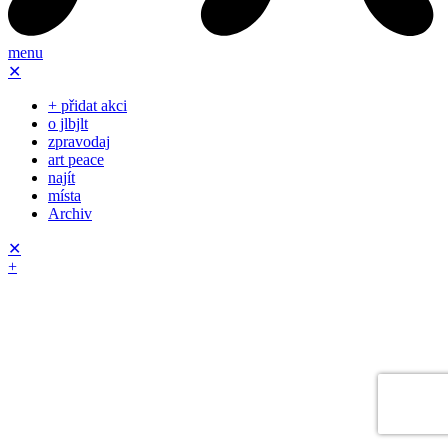
menu
✕
+ přidat akci
o jlbjlt
zpravodaj
art peace
najít
místa
Archiv
✕
+