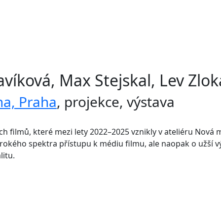
víková, Max Stejskal, Lev Zlok
a, Praha
,
projekce
,
výstava
ch filmů, které mezi lety 2022–2025 vznikly v ateliéru Nová 
okého spektra přístupu k médiu filmu, ale naopak o užší výb
litu.