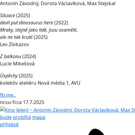
Antonín Závodný, Dorota Václavíková, Max Stejskal
Situace
(2025)
devil put dinosaurus here
(2022)
Mraky, stejně jako lidé, jsou osamělé,
ale ne tak kruté
(2025)
Lev Zlokazov
Z
balkonu
(2024)
Lucie Mikešová
Úspěchy
(2025)
kolektiv ateliéru Nová média 1, AVU
fb.me..
ncsu-fcca
17.7.2025
bude
probíhá
mapa
přihlásit