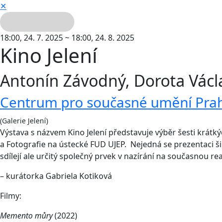
✕
18:00
, 24. 7. 2025 ~
18:00
, 24. 8. 2025
Kino Jelení
Antonín Závodný, Dorota Václa
Centrum pro současné umění Prah
(Galerie Jelení)
Výstava s názvem Kino Jelení představuje výběr šesti krátký
a Fotografie na ústecké FUD UJEP. Nejedná se prezentaci šir
sdílejí ale určitý společný prvek v nazírání na současnou rea
– kurátorka Gabriela Kotiková
Filmy:
Memento můry
(2022)